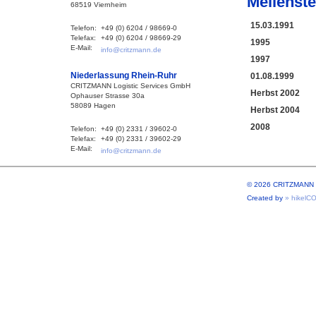
Meilenst
68519 Viernheim
15.03.1991
Telefon:
+49 (0) 6204 / 98669-0
Telefax:
+49 (0) 6204 / 98669-29
1995
E-Mail:
info@critzmann.de
1997
Niederlassung Rhein-Ruhr
01.08.1999
CRITZMANN Logistic Services GmbH
Herbst 2002
Ophauser Strasse 30a
58089 Hagen
Herbst 2004
2008
Telefon:
+49 (0) 2331 / 39602-0
Telefax:
+49 (0) 2331 / 39602-29
E-Mail:
info@critzmann.de
© 2026 CRITZMANN L
Created by
» hikelC