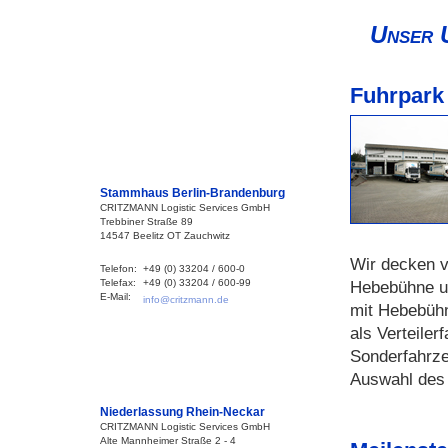
Unser 
Fuhrpark
Stammhaus Berlin-Brandenburg
CRITZMANN Logistic Services GmbH
Trebbiner Straße 89
14547 Beelitz OT Zauchwitz
Wir decken v
Telefon:
+49 (0) 33204 / 600-0
Telefax:
+49 (0) 33204 / 600-99
Hebebühne u
E-Mail:
info@critzmann.de
mit Hebebühn
als Verteile
Sonderfahrze
Auswahl des 
Niederlassung Rhein-Neckar
CRITZMANN Logistic Services GmbH
Alte Mannheimer Straße 2 - 4